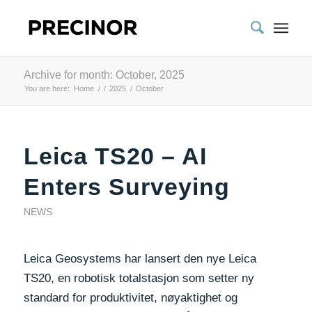
Archive for month: October, 2025
You are here:
Home
/
/
2025
/
October
Leica TS20 – AI
Enters Surveying
NEWS
Leica Geosystems har lansert den nye Leica
TS20, en robotisk totalstasjon som setter ny
standard for produktivitet, nøyaktighet og